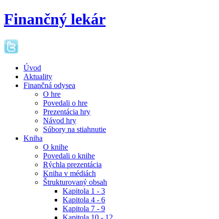
Finančný lekár
Úvod
Aktuality
Finančná odysea
O hre
Povedali o hre
Prezentácia hry
Návod hry
Súbory na stiahnutie
Kniha
O knihe
Povedali o knihe
Rýchla prezentácia
Kniha v médiách
Štrukturovaný obsah
Kapitola 1 - 3
Kapitola 4 - 6
Kapitola 7 - 9
Kapitola 10 - 12