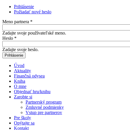
Prihlásenie
(aktívna karta)
Požiadať nové heslo
Primárne karty
Meno partnera
*
Zadajte svoje používateľské meno.
Heslo
*
Zadajte svoje heslo.
Úvod
Aktuality
Finančná odysea
Kniha
O mne
Objednať hru/knihu
Zarobte si
Partnerský program
Zmluvné podmienky
Vstup pre partnerov
Pre školy
Opýtajte sa
Kontakt