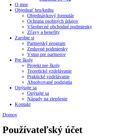
O mne
Objednať hru/knihu
Objednávkový formulár
Ochrana osobných údajov
Všeobecné obchodné podmienky
Zľavy a benefity
Zarobte si
Partnerský program
Zmluvné podmienky
Vstup pre partnerov
Pre školy
Projekt pre školy
Teoretické vzdelávanie
Praktické vzdelávanie
Absolvované podujatia
Opýtajte sa
Opýtajte sa
Nápady na zlepšenie
Kontakt
Domov
Nachádzate sa tu
Používateľský účet