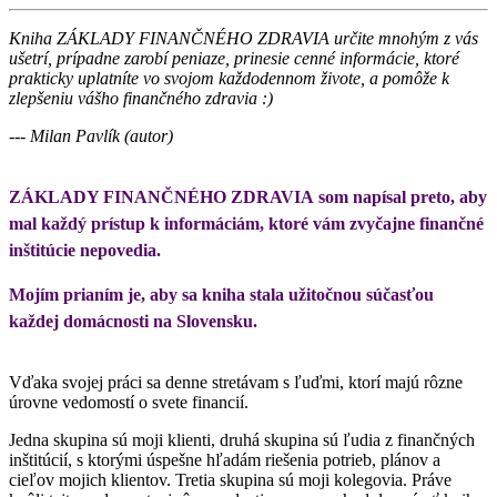
Kniha ZÁKLADY FINANČNÉHO ZDRAVIA určite mnohým z vás
ušetrí, prípadne zarobí peniaze, prinesie cenné informácie, ktoré
prakticky uplatníte vo svojom každodennom živote, a pomôže k
zlepšeniu vášho finančného zdravia :)
---
Milan Pavlík (autor)
ZÁKLADY FINANČNÉHO ZDRAVIA som napísal preto, aby
mal každý prístup k informáciám, ktoré vám zvyčajne finančné
inštitúcie nepovedia.
Mojím prianím je, aby sa kniha stala užitočnou súčasťou
každej domácnosti na Slovensku.
Vďaka svojej práci sa denne stretávam s ľuďmi, ktorí majú rôzne
úrovne vedomostí o svete financií.
Jedna skupina sú moji klienti, druhá skupina sú ľudia z finančných
inštitúcií, s ktorými úspešne hľadám riešenia potrieb, plánov a
cieľov mojich klientov. Tretia skupina sú moji kolegovia. Práve