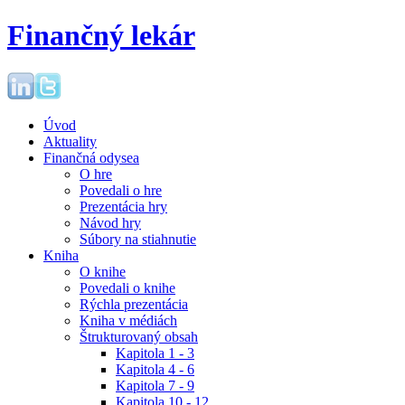
Finančný lekár
Úvod
Aktuality
Finančná odysea
O hre
Povedali o hre
Prezentácia hry
Návod hry
Súbory na stiahnutie
Kniha
O knihe
Povedali o knihe
Rýchla prezentácia
Kniha v médiách
Štrukturovaný obsah
Kapitola 1 - 3
Kapitola 4 - 6
Kapitola 7 - 9
Kapitola 10 - 12