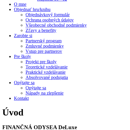
O mne
Objednať hru/knihu
Objednávkový formulár
Ochrana osobných údajov
Všeobecné obchodné podmienky
Zľavy a benefity
Zarobte si
Partnerský program
Zmluvné podmienky
Vstup pre partnerov
Pre školy
Projekt pre školy
Teoretické vzdelávanie
Praktické vzdelávanie
Absolvované podujatia
Opýtajte sa
Opýtajte sa
Nápady na zlepšenie
Kontakt
Úvod
FINANČNÁ ODYSEA DeLuxe