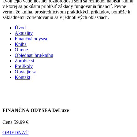
kvôli tejto vedomostnej rôznorodosti som sa rozhodol napísať knihu,
v ktorej sa pokúsim priblížiť základy fungovania financií. Pevne
verím, že kniha, prostredníctvom praktických príkladov, pomôže k
základnému zorientovaniu sa v jednotlivých oblastiach.
Úvod
Aktuality
Finančná odysea
Kniha
O mne
Objednať hru/knihu
Zarobte si
Pre školy
Opýtajte sa
Kontakt
FINANČNÁ ODYSEA DeLuxe
Cena
59,99 €
OBJEDNAŤ