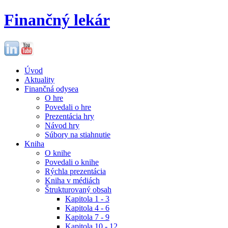
Finančný lekár
Úvod
Aktuality
Finančná odysea
O hre
Povedali o hre
Prezentácia hry
Návod hry
Súbory na stiahnutie
Kniha
O knihe
Povedali o knihe
Rýchla prezentácia
Kniha v médiách
Štrukturovaný obsah
Kapitola 1 - 3
Kapitola 4 - 6
Kapitola 7 - 9
Kapitola 10 - 12