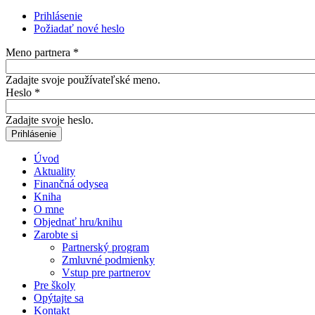
Prihlásenie
(aktívna karta)
Požiadať nové heslo
Primárne karty
Meno partnera
*
Zadajte svoje používateľské meno.
Heslo
*
Zadajte svoje heslo.
Úvod
Aktuality
Finančná odysea
Kniha
O mne
Objednať hru/knihu
Zarobte si
Partnerský program
Zmluvné podmienky
Vstup pre partnerov
Pre školy
Opýtajte sa
Kontakt