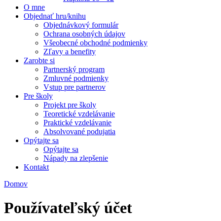
O mne
Objednať hru/knihu
Objednávkový formulár
Ochrana osobných údajov
Všeobecné obchodné podmienky
Zľavy a benefity
Zarobte si
Partnerský program
Zmluvné podmienky
Vstup pre partnerov
Pre školy
Projekt pre školy
Teoretické vzdelávanie
Praktické vzdelávanie
Absolvované podujatia
Opýtajte sa
Opýtajte sa
Nápady na zlepšenie
Kontakt
Domov
Nachádzate sa tu
Používateľský účet