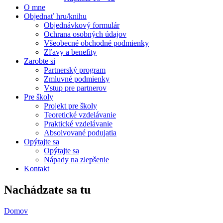
O mne
Objednať hru/knihu
Objednávkový formulár
Ochrana osobných údajov
Všeobecné obchodné podmienky
Zľavy a benefity
Zarobte si
Partnerský program
Zmluvné podmienky
Vstup pre partnerov
Pre školy
Projekt pre školy
Teoretické vzdelávanie
Praktické vzdelávanie
Absolvované podujatia
Opýtajte sa
Opýtajte sa
Nápady na zlepšenie
Kontakt
Nachádzate sa tu
Domov