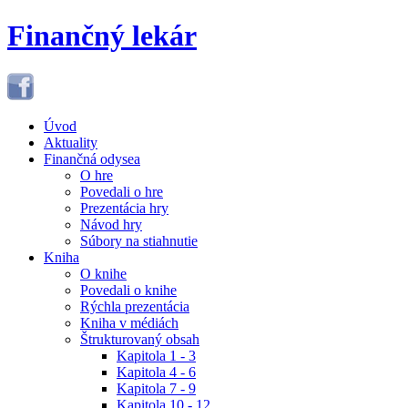
Finančný lekár
Úvod
Aktuality
Finančná odysea
O hre
Povedali o hre
Prezentácia hry
Návod hry
Súbory na stiahnutie
Kniha
O knihe
Povedali o knihe
Rýchla prezentácia
Kniha v médiách
Štrukturovaný obsah
Kapitola 1 - 3
Kapitola 4 - 6
Kapitola 7 - 9
Kapitola 10 - 12