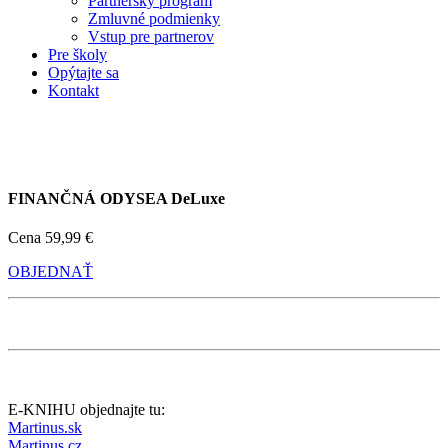
Partnerský program
Zmluvné podmienky
Vstup pre partnerov
Pre školy
Opýtajte sa
Kontakt
FINANČNÁ ODYSEA DeLuxe
Cena
59,99 €
OBJEDNAŤ
E-KNIHU objednajte tu:
Martinus.sk
Martinus.cz