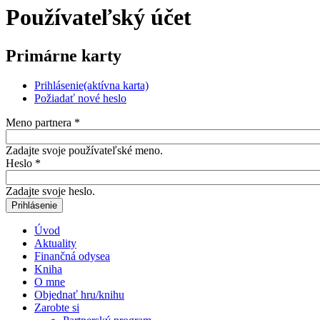
Používateľský účet
Primárne karty
Prihlásenie
(aktívna karta)
Požiadať nové heslo
Meno partnera
*
Zadajte svoje používateľské meno.
Heslo
*
Zadajte svoje heslo.
Úvod
Aktuality
Finančná odysea
Kniha
O mne
Objednať hru/knihu
Zarobte si