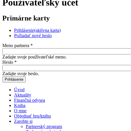
Používateľský účet
Primárne karty
Prihlásenie
(aktívna karta)
Požiadať nové heslo
Meno partnera
*
Zadajte svoje používateľské meno.
Heslo
*
Zadajte svoje heslo.
Úvod
Aktuality
Finančná odysea
Kniha
O mne
Objednať hru/knihu
Zarobte si
Partnerský program