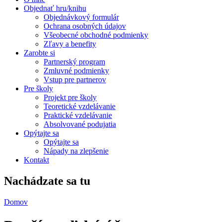
Objednať hru/knihu
Objednávkový formulár
Ochrana osobných údajov
Všeobecné obchodné podmienky
Zľavy a benefity
Zarobte si
Partnerský program
Zmluvné podmienky
Vstup pre partnerov
Pre školy
Projekt pre školy
Teoretické vzdelávanie
Praktické vzdelávanie
Absolvované podujatia
Opýtajte sa
Opýtajte sa
Nápady na zlepšenie
Kontakt
Nachádzate sa tu
Domov