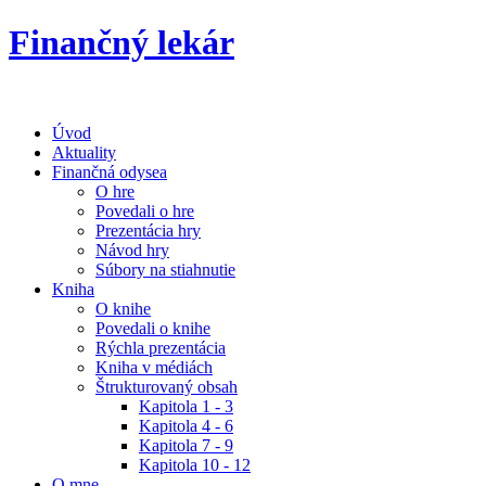
Finančný lekár
Úvod
Aktuality
Finančná odysea
O hre
Povedali o hre
Prezentácia hry
Návod hry
Súbory na stiahnutie
Kniha
O knihe
Povedali o knihe
Rýchla prezentácia
Kniha v médiách
Štrukturovaný obsah
Kapitola 1 - 3
Kapitola 4 - 6
Kapitola 7 - 9
Kapitola 10 - 12
O mne