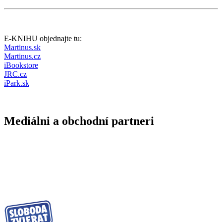
E-KNIHU objednajte tu:
Martinus.sk
Martinus.cz
iBookstore
JRC.cz
iPark.sk
Mediálni a obchodní partneri